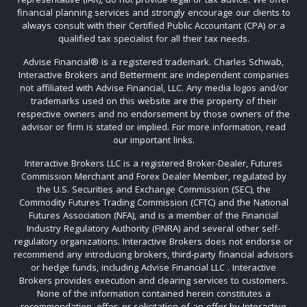
financial planning services and strongly encourage our clients to
always consult with their Certified Public Accountant (CPA) or a
qualified tax specialist for all their tax needs.
Advise Financial®️ is a registered trademark. Charles Schwab,
Interactive Brokers and Betterment are independent companies
not affiliated with Advise Financial, LLC. Any media logos and/or
trademarks used on this website are the property of their
respective owners and no endorsement by those owners of the
advisor or firm is stated or implied. For more information, read
our important links.
Interactive Brokers LLC is a registered Broker-Dealer, Futures
Commission Merchant and Forex Dealer Member, regulated by
the U.S. Securities and Exchange Commission (SEC), the
Commodity Futures Trading Commission (CFTC) and the National
Futures Association (NFA), and is a member of the Financial
Industry Regulatory Authority (FINRA) and several other self-
regulatory organizations. Interactive Brokers does not endorse or
recommend any introducing brokers, third-party financial advisors
or hedge funds, including Advise Financial LLC . Interactive
Brokers provides execution and clearing services to customers.
None of the information contained herein constitutes a
recommendation, offer, or solicitation of an offer by Interactive