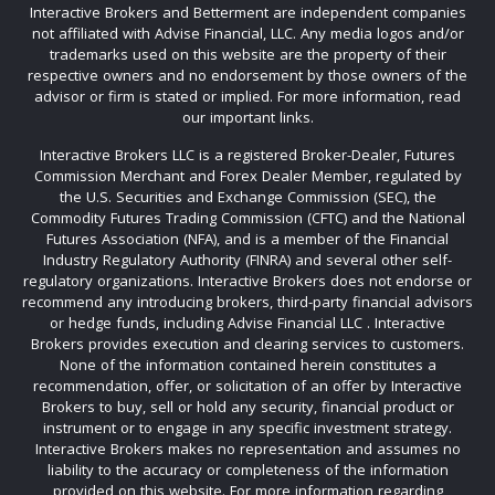
Interactive Brokers and Betterment are independent companies
not affiliated with Advise Financial, LLC. Any media logos and/or
trademarks used on this website are the property of their
respective owners and no endorsement by those owners of the
advisor or firm is stated or implied. For more information, read
our important links.
Interactive Brokers LLC is a registered Broker-Dealer, Futures
Commission Merchant and Forex Dealer Member, regulated by
the U.S. Securities and Exchange Commission (SEC), the
Commodity Futures Trading Commission (CFTC) and the National
Futures Association (NFA), and is a member of the Financial
Industry Regulatory Authority (FINRA) and several other self-
regulatory organizations. Interactive Brokers does not endorse or
recommend any introducing brokers, third-party financial advisors
or hedge funds, including Advise Financial LLC . Interactive
Brokers provides execution and clearing services to customers.
None of the information contained herein constitutes a
recommendation, offer, or solicitation of an offer by Interactive
Brokers to buy, sell or hold any security, financial product or
instrument or to engage in any specific investment strategy.
Interactive Brokers makes no representation and assumes no
liability to the accuracy or completeness of the information
provided on this website. For more information regarding