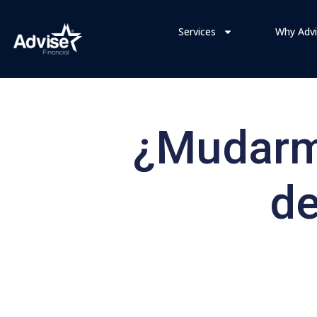
Services
Why Advi
¿Mudarm
de