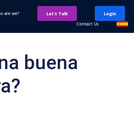
o are we?
Let’s Talk
Login
Contact Us
na buena
ra?