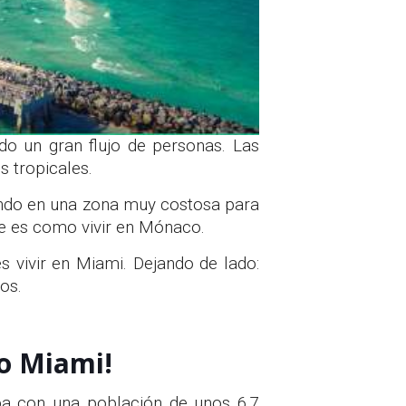
do un gran flujo de personas. Las
 tropicales.
endo en una zona muy costosa para
ue es como vivir en Mónaco.
s vivir en Miami. Dejando de lado:
os.
to Miami!
aba con una población de unos 6,7